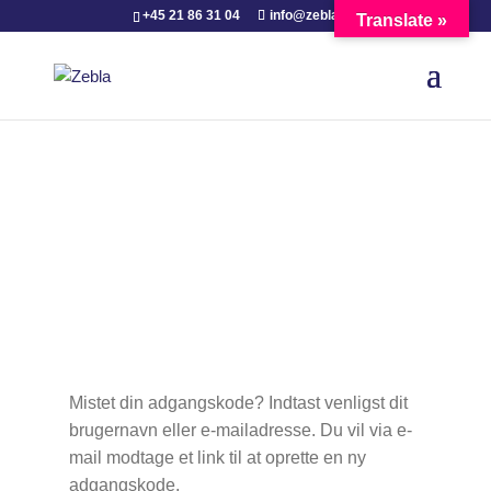
+45 21 86 31 04
info@zebla.dk
Translate »
Min Zebla Konto
Mistet din adgangskode? Indtast venligst dit
brugernavn eller e-mailadresse. Du vil via e-
mail modtage et link til at oprette en ny
adgangskode.