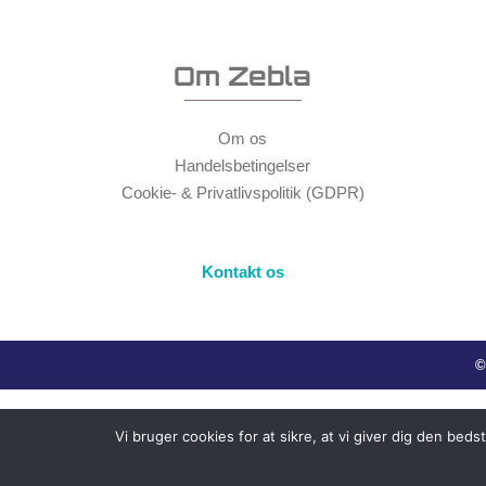
Om Zebla
Om os
Handelsbetingelser
Cookie- & Privatlivspolitik (GDPR)
Kontakt os
©
Vi bruger cookies for at sikre, at vi giver dig den be