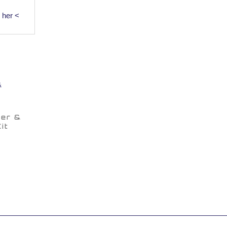
 her <
ner &
it