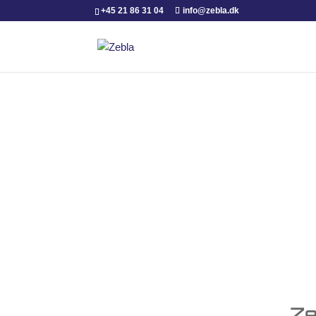
+45 21 86 31 04
info@zebla.dk
Ul
når den god
Ze