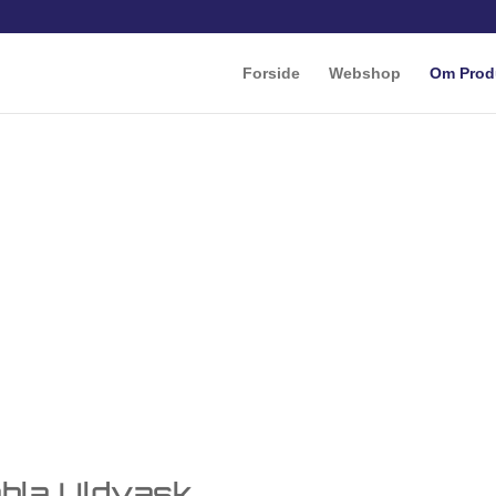
Forside
Webshop
Om Prod
dvask
e kvalitet skal holde
bla Uldvask