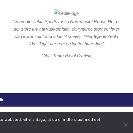
"Vi brugte Zebla Sportsvask i Normandiet Rundt. Her er
der store krav til vaskemidlet, da rytterne stort set hver
dag kører i alt fra solskin til snevejr.
"
Her fejlede Zebla
ikke. Tøjet var rent og lugtfrit hver dag.”
Citat: Team Riwal Cycling
dk
e websted, vil vi antage, at du er indforstået med det.