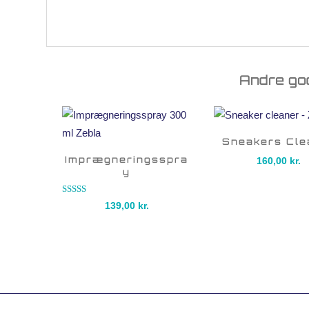
Andre go
Sneakers Cle
Imprægneringsspra
160,00
kr.
y
Vurderet
139,00
kr.
5.00
ud af 5