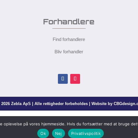
Forhandlere
Find forhandlere
Bliv forhandler
 2026 Zebla ApS | Alle rettigheder forbeholdes | Website by
CBGdesign.
dste oplevelse på vores hjemmeside. Hvis du fortsætter med at bruge dett
Ok
Nej
Privatlivspolitik