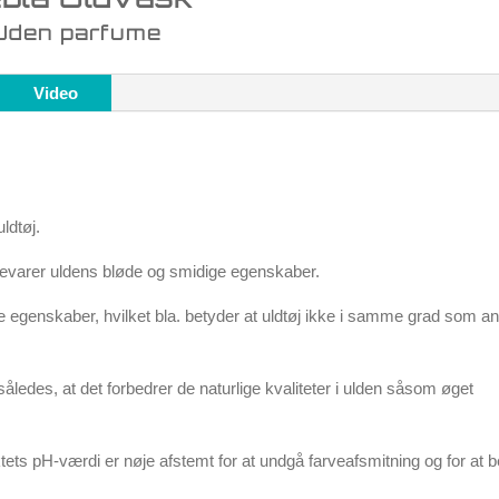
Uden parfume
Video
ldtøj.
bevarer uldens bløde og smidige egenskaber.
 egenskaber, hvilket bla. betyder at uldtøj ikke i samme grad som a
ledes, at det forbedrer de naturlige kvaliteter i ulden såsom øget
ktets pH-værdi er nøje afstemt for at undgå farveafsmitning og for at 