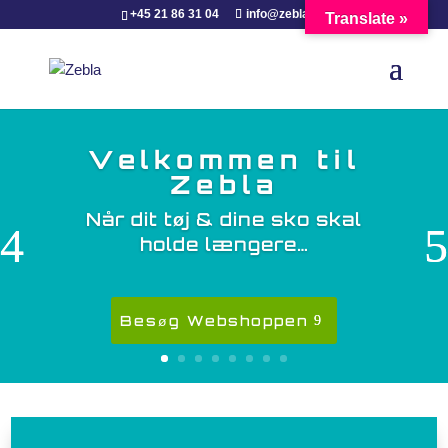
+45 21 86 31 04
info@zebla.dk
Translate »
Velkommen til
Zebla
Når dit tøj & dine sko skal
holde længere…
Besøg Webshoppen