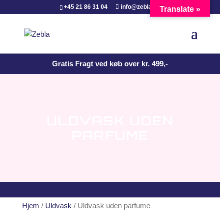
+45 21 86 31 04
info@zebla.dk
Translate »
Gratis Fragt ved køb over kr. 499,-
ULDVASK UDEN
PARFUME
Hjem
/
Uldvask
/ Uldvask uden parfume