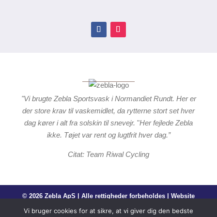
"Vi brugte Zebla Sportsvask i Normandiet Rundt. Her er
der store krav til vaskemidlet, da rytterne stort set hver
dag kører i alt fra solskin til snevejr.
"
Her fejlede Zebla
ikke. Tøjet var rent og lugtfrit hver dag.”
Citat: Team Riwal Cycling
© 2026 Zebla ApS | Alle rettigheder forbeholdes | Website
by
CBGdesign.dk
Vi bruger cookies for at sikre, at vi giver dig den bedste