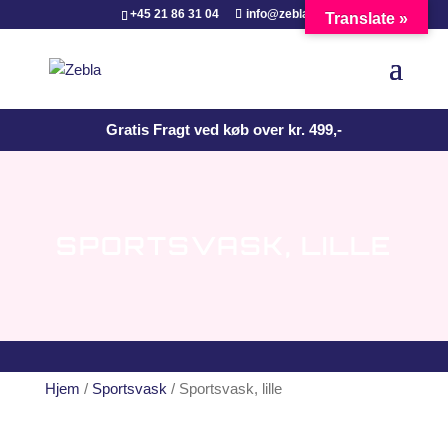
+45 21 86 31 04
info@zebla.dk
Translate »
Gratis Fragt ved køb over kr. 499,-
SPORTSVASK, LILLE
Hjem
/
Sportsvask
/ Sportsvask, lille