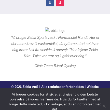
"Vi brugte Zebla Sportsvask i Normandiet Rundt. Her er
der store krav til vaskemidlet, da rytterne stort set hver
dag kører i alt fra solskin til snevejr.
"
Her fejlede Zebla
ikke. Tøjet var rent og lugtfrit hver dag.”
Citat: Team Riwal Cycling
© 2026 Zebla ApS | Alle rettigheder forbeholdes | Website
by
CBGdesign.dk
Vi bruger cookies for at sikre, at vi giver dig den bedste
oplevelse på vores hjemmeside. Hvis du fortsætter med at
bruge dette websted, vil vi antage, at du er indforstået med
det.